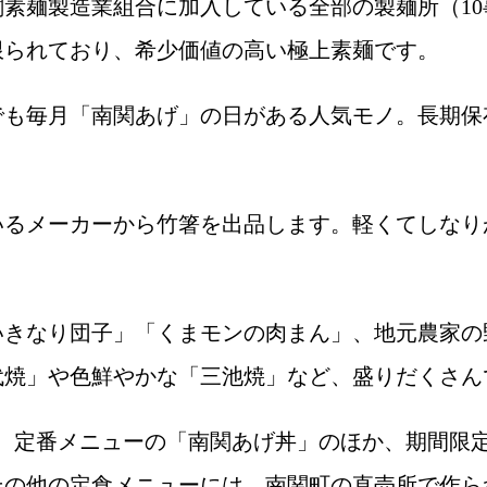
素麺製造業組合に加入している全部の製麺所（1
限られており、希少価値の高い極上素麺です。
でも毎月「南関あげ」の日がある人気モノ。長期保
いるメーカーから竹箸を出品します。軽くてしなり
いきなり団子」「くまモンの肉まん」、地元農家の
代焼」や色鮮やかな「三池焼」など、盛りだくさん
arでは、定番メニューの「南関あげ丼」のほか、期間
その他の定食メニューには、南関町の直売所で作ら