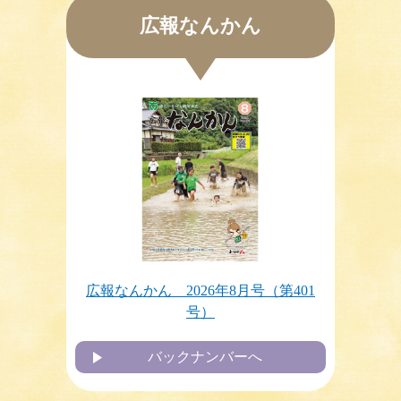
広報なんかん 2026年8月号（第401号）
広報なんかん
2026年7月31日
令和8年度町長交際費
2026年7月31日
南関御茶屋跡の臨時休館について
2026年7月31日
南関町家庭用再生可能エネルギー導入促進事業
2026年7月31日
給食センター活動報告 令和８年７月分
2026年7月30日
玉名地域広域鳥獣被害防止計画について
広報なんかん 2026年8月号（第401
号）
2026年7月30日
教育長だより
バックナンバーへ
2026年7月30日
議会だより 山郷 第82号