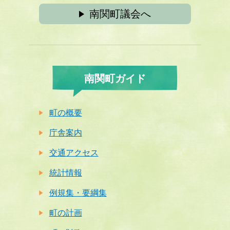
南関町議会へ
南関町ガイド
町の概要
庁舎案内
交通アクセス
統計情報
例規集・要綱集
町の計画