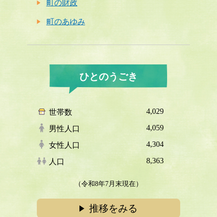
町の財政
町のあゆみ
ひとのうごき
4,029
世帯数
4,059
男性人口
4,304
女性人口
8,363
人口
（令和8年7月末現在）
推移をみる