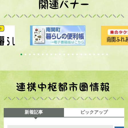
1
2
3
4
5
6
7
8
9
10
11
12
13
14
15
16
17
18
19
20
21