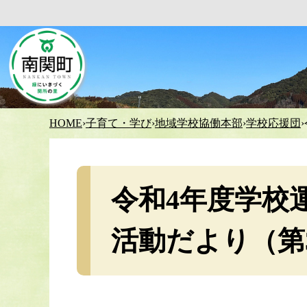
HOME
›
子育て・学び
›
地域学校協働本部
›
学校応援団
›
令和4年度学校
活動だより（第