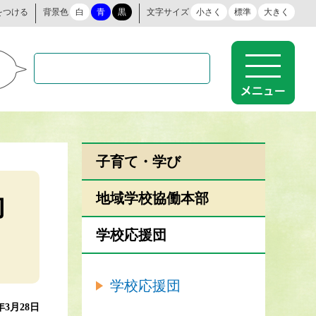
をつける
背景色
白
青
黒
文字サイズ
小さく
標準
大きく
子育て・学び
働
地域学校協働本部
学校応援団
学校応援団
4年3月28日