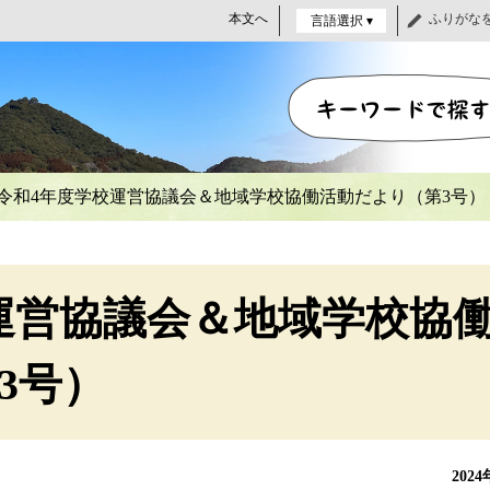
本文へ
ふりがな
言語選択 ▾
令和4年度学校運営協議会＆地域学校協働活動だより（第3号）
運営協議会＆地域学校協
3号）
202