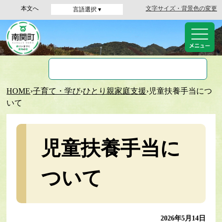
本文へ
文字サイズ・背景色の変更
言語選択 ▾
HOME
›
子育て・学び
›
ひとり親家庭支援
›
児童扶養手当につ
いて
児童扶養手当に
ついて
2026年5月14日