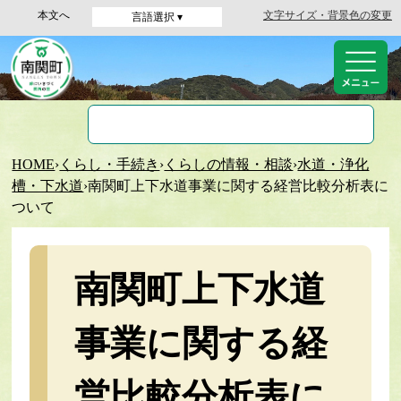
本文へ
文字サイズ・背景色の変更
言語選択 ▾
HOME
›
くらし・手続き
›
くらしの情報・相談
›
水道・浄化
槽・下水道
›
南関町上下水道事業に関する経営比較分析表に
ついて
南関町上下水道
事業に関する経
営比較分析表に