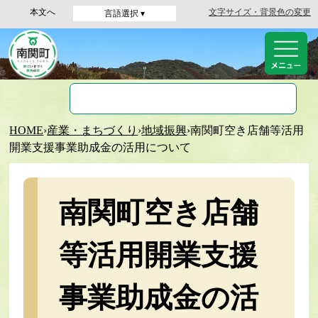
本文へ
文字サイズ・背景色の変更
言語選択 ▾
HOME
›
産業・まちづくり
›
地域振興
›
南関町空き店舗等活用
開業支援事業助成金の活用について
南関町空き店舗
等活用開業支援
事業助成金の活