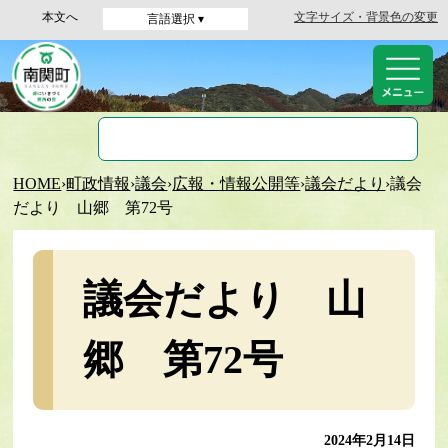
本文へ
文字サイズ・背景色の変更
言語選択 ▾
HOME
›
町政情報
›
議会
›
広報・情報公開等
›
議会だより
›
議会
だより 山郷 第72号
議会だより 山
郷 第72号
2024年2月14日