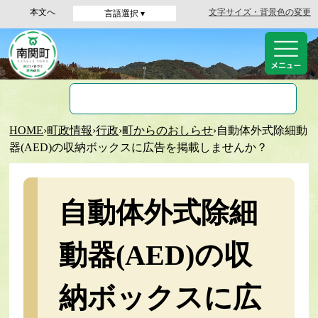
本文へ
文字サイズ・背景色の変更
言語選択 ▾
HOME
›
町政情報
›
行政
›
町からのおしらせ
›
自動体外式除細動
器(AED)の収納ボックスに広告を掲載しませんか？
自動体外式除細
動器(AED)の収
納ボックスに広