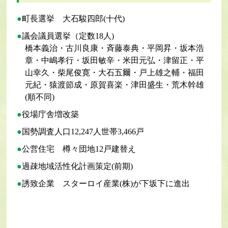
町長選挙 大石駿四郎(十代)
議会議員選挙（定数18人)
橋本義治・古川良康・斉藤泰典・平岡昇・坂本浩
章・中嶋孝行・坂田敏辛・米田元弘・津留正・平
山幸久・柴尾俊寛・大石五爾・戸上雄之輔・福田
元紀・猿渡節成・原賀喜楽・津田盛生・荒木幹雄
(順不同)
役場庁舎増改築
国勢調査人口12,247人世帯3,466戸
公営住宅 樽々団地12戸建替え
過疎地域活性化計画策定(前期)
誘致企業 スターロイ産業(株)が下坂下に進出