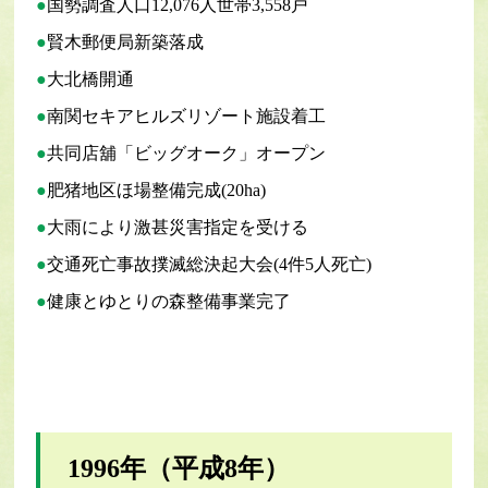
国勢調査人口12,076人世帯3,558戸
賢木郵便局新築落成
大北橋開通
南関セキアヒルズリゾート施設着工
共同店舖「ビッグオーク」オープン
肥猪地区ほ場整備完成(20ha)
大雨により激甚災害指定を受ける
交通死亡事故撲滅総決起大会(4件5人死亡)
健康とゆとりの森整備事業完了
1996年（平成8年）