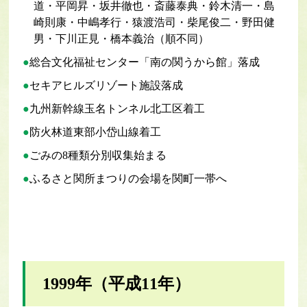
道・平岡昇・坂井徹也・斎藤泰典・鈴木清一・島
崎則康・中嶋孝行・猿渡浩司・柴尾俊二・野田健
男・下川正見・橋本義治（順不同）
総合文化福祉センター「南の関うから館」落成
セキアヒルズリゾート施設落成
九州新幹線玉名トンネル北工区着工
防火林道東部小岱山線着工
ごみの8種類分別収集始まる
ふるさと関所まつりの会場を関町一帯へ
1999年（平成11年）