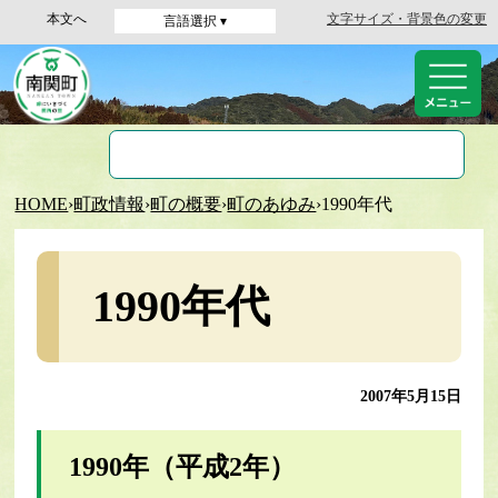
本文へ
文字サイズ・背景色の変更
言語選択 ▾
HOME
›
町政情報
›
町の概要
›
町のあゆみ
›
1990年代
1990年代
2007年5月15日
1990年（平成2年）