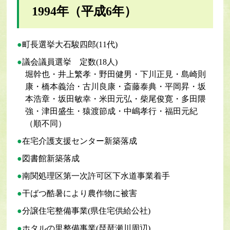
1994年（平成6年）
町長選挙大石駿四郎(11代)
議会議員選挙 定数(18人)
堀幹也・井上繁孝・野田健男・下川正見・島崎則
康・橋本義治・古川良康・斎藤泰典・平岡昇・坂
本浩章・坂田敏幸・米田元弘・柴尾俊寛・多田隈
強・津田盛生・猿渡節成・中嶋孝行・福田元紀
（順不同）
在宅介護支援センター新築落成
図書館新築落成
南関処理区第一次許可区下水道事業着手
干ばつ酷暑により農作物に被害
分譲住宅整備事業(県住宅供給公社)
ホタルの里整備事業(琵琶瀬川周辺)