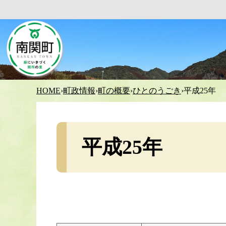
HOME
›
町政情報
›
町の概要
›
ひとのうごき
›
平成25年
平成25年