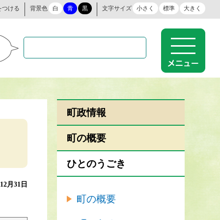
をつける
背景色
白
青
黒
文字サイズ
小さく
標準
大きく
町政情報
町の概要
ひとのうごき
年12月31日
町の概要