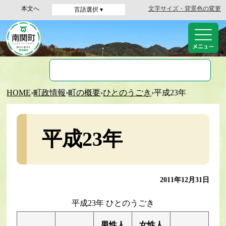
本文へ
文字サイズ・背景色の変更
言語選択 ▾
HOME
›
町政情報
›
町の概要
›
ひとのうごき
›
平成23年
平成23年
2011年12月31日
平成23年 ひとのうごき
男性人
女性人