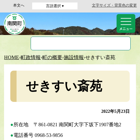
本文へ
文字サイズ・背景色の変更
言語選択 ▾
HOME
›
町政情報
›
町の概要
›
施設情報
›
せきすい斎苑
せきすい斎苑
2022年5月23日
所在地 〒861-0821 南関町大字下坂下1907番地2
電話番号 0968-53-9856