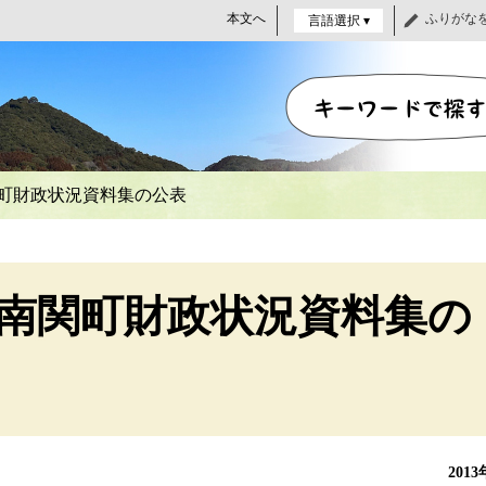
本文へ
ふりがな
言語選択 ▾
町財政状況資料集の公表
南関町財政状況資料集の
201