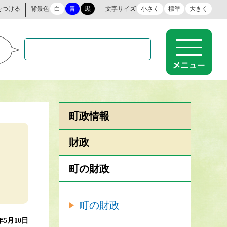
をつける
背景色
白
青
黒
文字サイズ
小さく
標準
大きく
町政情報
財政
町の財政
町の財政
3年5月10日