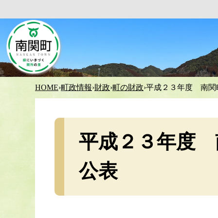
HOME
›
町政情報
›
財政
›
町の財政
›
平成２３年度 南関
平成２３年度 
公表