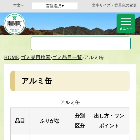
本文へ
文字サイズ・背景色の変更
言語選択 ▾
HOME
›
ゴミ品目検索
›
ゴミ品目一覧
›
アルミ缶
アルミ缶
アルミ缶
分別
出し方・ワン
品目
ふりがな
区分
ポイント