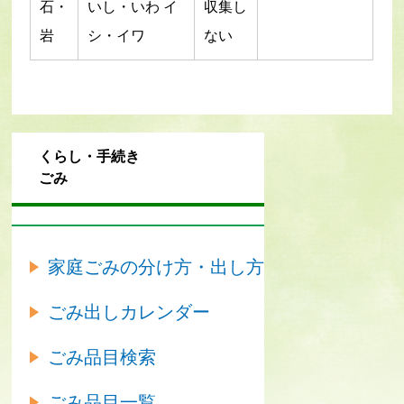
石・
いし・いわ イ
収集し
岩
シ・イワ
ない
くらし・手続き
ごみ
家庭ごみの分け方・出し方
ごみ出しカレンダー
ごみ品目検索
ごみ品目一覧