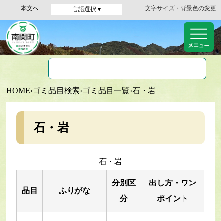
本文へ
文字サイズ・背景色の変更
言語選択 ▾
HOME
›
ゴミ品目検索
›
ゴミ品目一覧
›
石・岩
石・岩
石・岩
分別区
出し方・ワン
品目
ふりがな
分
ポイント