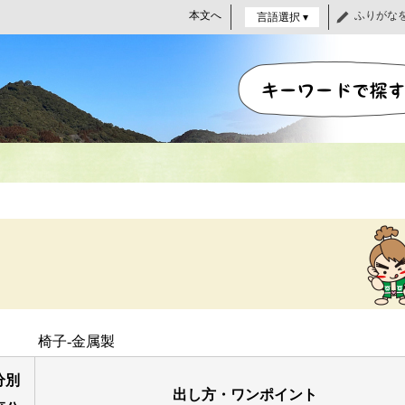
本文へ
ふりがな
言語選択 ▾
椅子-金属製
分別
出し方・ワンポイント