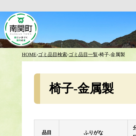
HOME
›
ゴミ品目検索
›
ゴミ品目一覧
›
椅子-金属製
椅子-金属製
品目
ふりがな