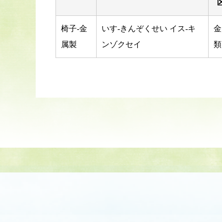
椅子-金
いす-きんぞくせい イス-キ
金
属製
ンゾクセイ
類