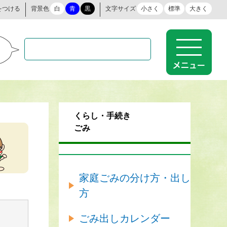
をつける
背景色
白
青
黒
文字サイズ
小さく
標準
大きく
くらし・手続き
ごみ
家庭ごみの分け方・出し
方
ごみ出しカレンダー