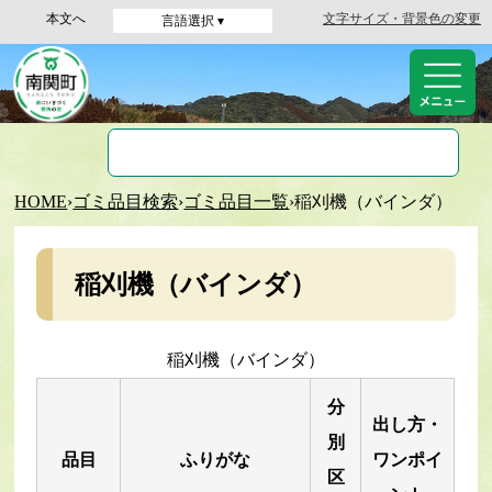
本文へ
文字サイズ・背景色の変更
言語選択 ▾
HOME
›
ゴミ品目検索
›
ゴミ品目一覧
›
稲刈機（バインダ）
稲刈機（バインダ）
稲刈機（バインダ）
分
出し方・
別
品目
ふりがな
ワンポイ
区