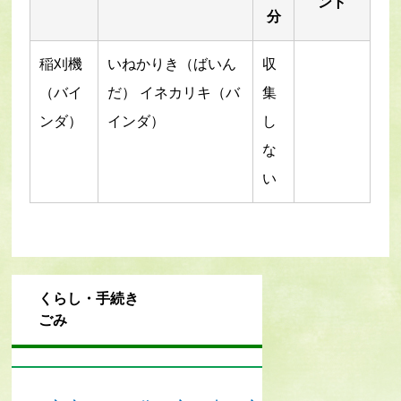
ント
分
稲刈機
いねかりき（ばいん
収
（バイ
だ） イネカリキ（バ
集
ンダ）
インダ）
し
な
い
くらし・手続き
ごみ