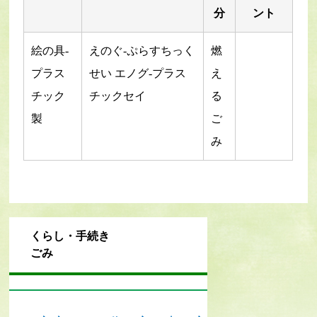
分
ント
絵の具-
えのぐ-ぷらすちっく
燃
プラス
せい エノグ-プラス
え
チック
チックセイ
る
製
ご
み
くらし・手続き
ごみ