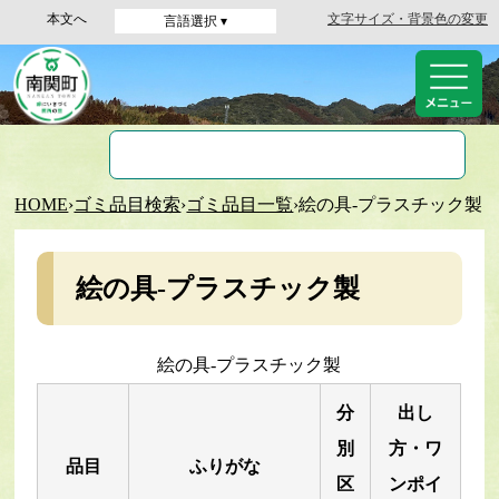
本文へ
文字サイズ・背景色の変更
言語選択 ▾
HOME
›
ゴミ品目検索
›
ゴミ品目一覧
›
絵の具-プラスチック製
絵の具-プラスチック製
絵の具-プラスチック製
分
出し
別
方・ワ
品目
ふりがな
区
ンポイ