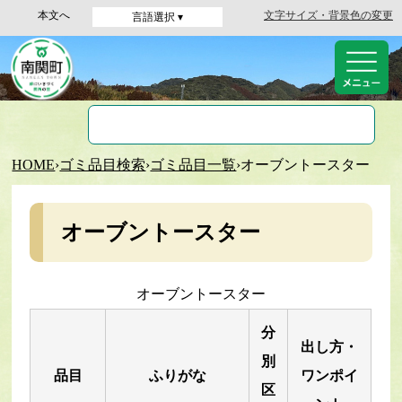
本文へ
文字サイズ・背景色の変更
言語選択 ▾
HOME
›
ゴミ品目検索
›
ゴミ品目一覧
›
オーブントースター
オーブントースター
オーブントースター
分
出し方・
別
品目
ふりがな
ワンポイ
区