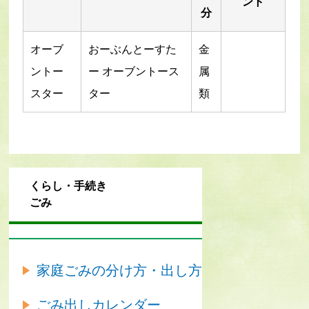
ント
分
オーブ
おーぶんとーすた
金
ントー
ー オーブントース
属
スター
ター
類
くらし・手続き
ごみ
家庭ごみの分け方・出し方
ごみ出しカレンダー