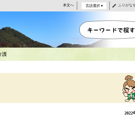
本文へ
ふりがな
言語選択 ▾
介護
202