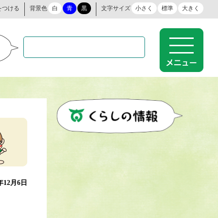
をつける
背景色
白
青
黒
文字サイズ
小さく
標準
大きく
2年12月6日