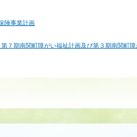
保険事業計画
、第７期南関町障がい福祉計画及び第３期南関町障