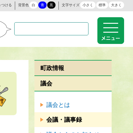
をつける
背景色
白
青
黒
文字サイズ
小さく
標準
大きく
町政情報
議会
議会とは
会議・議事録