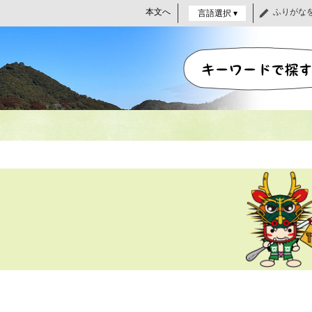
本文へ
ふりがな
言語選択 ▾