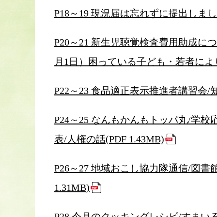
P18～19 現況届は忘れずに提出しましょう
P20～21 新生児聴覚検査費用助成に
月1日）困っている子ども・若者によりそいま
P22～23 食品適正表示推進者講習会/知っ
P24～25 なんもかんもトッパ丸/学
表/人権の話(PDF 1.43MB)
P26～27 地域おこし協力隊通信/図
1.31MB)
P28 今月のクッキングレシピ/すまい