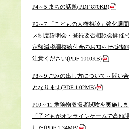
P4～5 まちの話題(PDF 870KB)
P6～7 「こどもの人権相談」強化週
ス制度説明会・登録要否相談会開催/
定額減税調整給付金のお知らせ/定額
注意ください(PDF 1010KB)
P8～9 ごみの出し方について～問
となります(PDF 1.02MB)
P10～11 危険物取扱者試験を実施
「子どもがオンラインゲームで高額課
した(PDF 1.34MB)