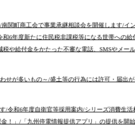
間/南関町商工会で事業承継相談会を開催します/イ
令和6年度新たに住民税非課税等になる世帯への給付
減税や給付金をかたった不審な電話、SMSやメー
い合わせが多いもの～/盛土等の行為には許可・届出
します/令和6年度自衛官等採用案内/シリーズ消費生活
金！」/「九州停電情報提供アプリ」の提供を開