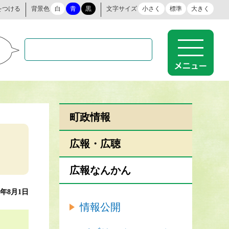
をつける
背景色
白
青
黒
文字サイズ
小さく
標準
大きく
町政情報
広報・広聴
広報なんかん
4年8月1日
情報公開