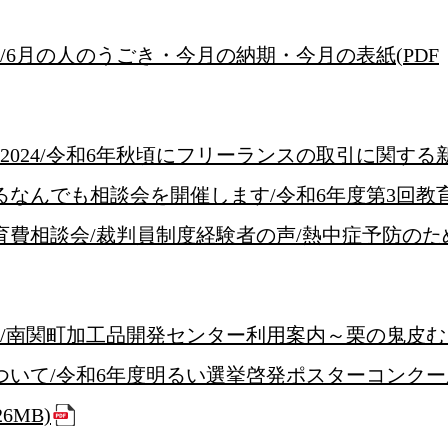
便/6月の人のうごき・今月の納期・今月の表紙(PDF
展2024/令和6年秋頃にフリーランスの取引に関する
るなんでも相談会を開催します/令和6年度第3回教
育費相談会/裁判員制度経験者の声/熱中症予防のた
らせ/南関町加工品開発センター利用案内～栗の鬼皮
ついて/令和6年度明るい選挙啓発ポスターコンクー
6MB)