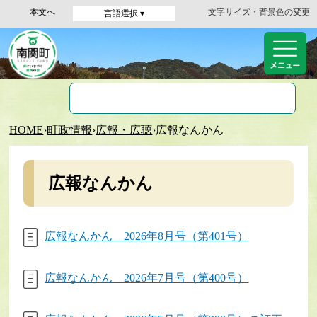
本文へ
文字サイズ・背景色の変更
言語選択 ▾
HOME
›
町政情報
›
広報・広聴
›
広報なんかん
広報なんかん
広報なんかん 2026年8月号（第401号）
広報なんかん 2026年7月号（第400号）