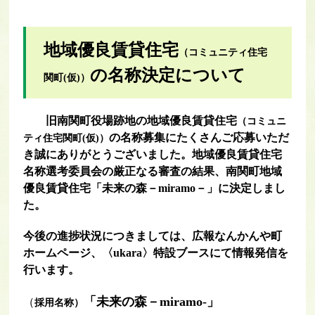
地域優良賃貸住宅
（コミュニティ住宅
の名称決定について
関町(仮)）
旧南関町役場跡地の地域優良賃貸住宅
（コミュニ
の名称募集にたくさん
ご応募いただ
ティ住宅関町(仮)）
き誠にありがとうございました。地域優良賃貸住宅
名称選考委員会の厳正なる審査の結果、
南関町地域
優良賃貸住宅「未来の森－miramo－」に
決定しまし
た。
今後の進捗状況につきましては、広報なんかんや町
ホームページ、〈ukara〉特設ブースにて情報発信を
行います。
「未来の森－miramo-」
（
採用名称）