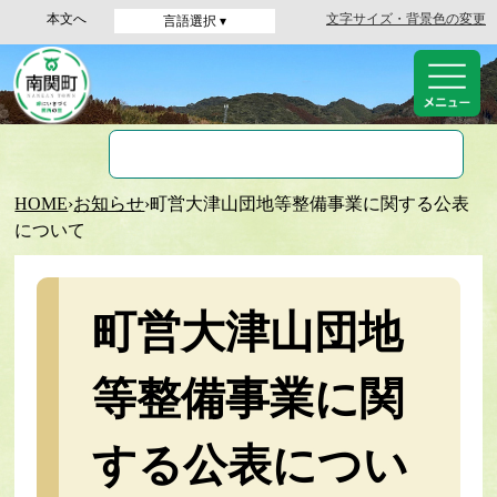
本文へ
文字サイズ・背景色の変更
言語選択 ▾
HOME
›
お知らせ
›
町営大津山団地等整備事業に関する公表
について
町営大津山団地
等整備事業に関
する公表につい