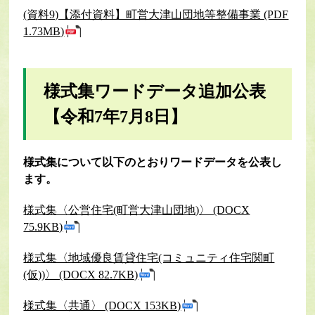
(資料9)【添付資料】町営大津山団地等整備事業 (PDF
1.73MB)
様式集ワードデータ追加公表
【令和7年7月8日】
様式集について以下のとおりワードデータを公表し
ます。
様式集〈公営住宅(町営大津山団地)〉 (DOCX
75.9KB)
様式集〈地域優良賃貸住宅(コミュニティ住宅関町
(仮))〉 (DOCX 82.7KB)
様式集〈共通〉 (DOCX 153KB)