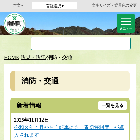
本文へ
文字サイズ・背景色の変更
言語選択 ▾
HOME
›
防災・防犯
›
消防・交通
消防・交通
新着情報
一覧を見る
2025年11月12日
令和８年４月から自転車にも「青切符制度」が導
入されます