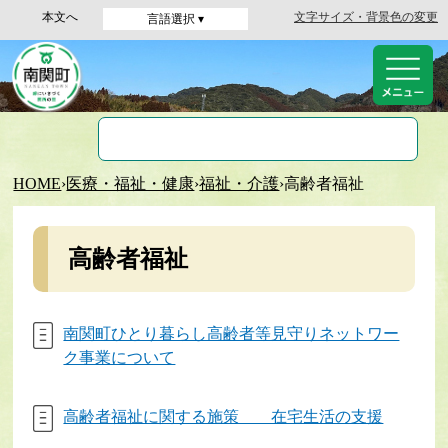
本文へ
文字サイズ・背景色の変更
言語選択 ▾
HOME
›
医療・福祉・健康
›
福祉・介護
›
高齢者福祉
高齢者福祉
南関町ひとり暮らし高齢者等見守りネットワー
ク事業について
高齢者福祉に関する施策 在宅生活の支援