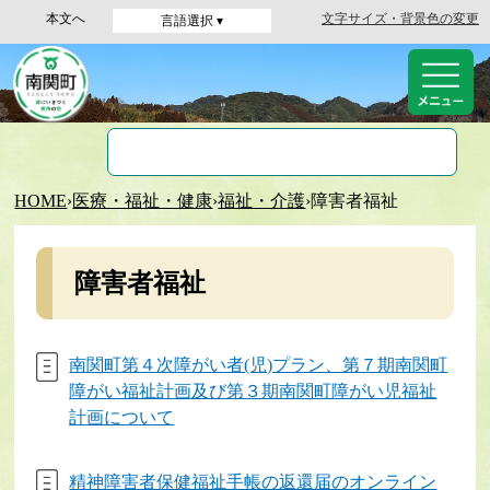
本文へ
文字サイズ・背景色の変更
言語選択 ▾
HOME
›
医療・福祉・健康
›
福祉・介護
›
障害者福祉
障害者福祉
南関町第４次障がい者(児)プラン、第７期南関町
障がい福祉計画及び第３期南関町障がい児福祉
計画について
精神障害者保健福祉手帳の返還届のオンライン