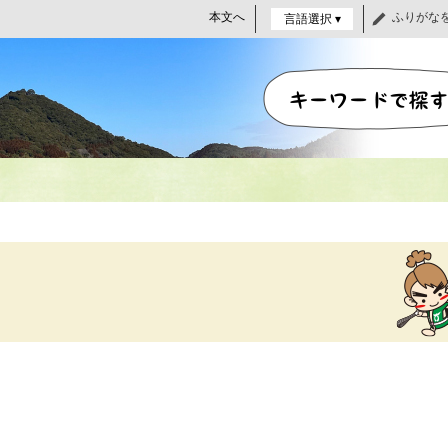
本文へ
ふりがな
言語選択 ▾