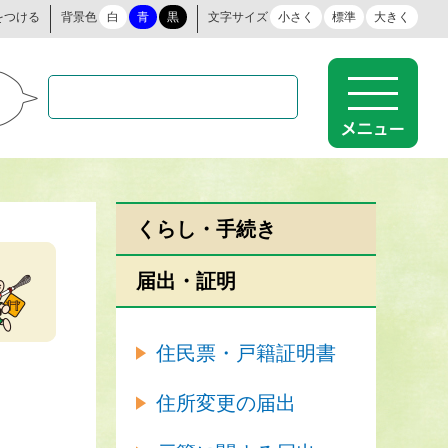
をつける
背景色
白
青
黒
文字サイズ
小さく
標準
大きく
くらし・手続き
届出・証明
住民票・戸籍証明書
住所変更の届出