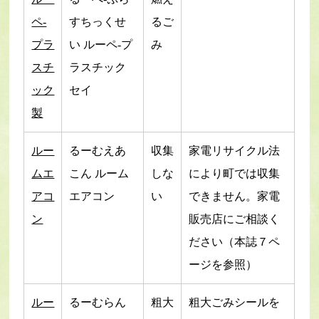
ペ-
すちっくせ
るご
プラ
い ルーペ-プ
み
スチ
ラスチック
ック
セイ
製
ルー
るーむえあ
収集
家電リサイクル法
ムエ
こん ルーム
しな
により町では収集
アコ
エアコン
い
できません。家電
ン
販売店にご相談く
ださい（本誌７ペ
ージを参照）
ルー
るーむらん
粗大
粗大ごみシールを