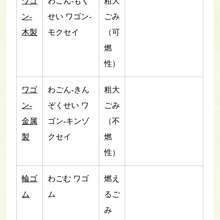
ワゴ
わごん-もく
粗大
ン-
せい ワゴン-
ごみ
木製
モクセイ
（可
燃
性）
ワゴ
わごん-きん
粗大
ン-
ぞくせい ワ
ごみ
金属
ゴン-キンゾ
（不
製
クセイ
燃
性）
輪ゴ
わごむ ワゴ
燃え
ム
ム
るご
み