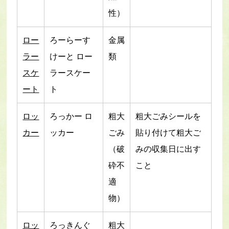
性）
ロー
ろーらーす
金属
ラー
けーと ロー
類
スケ
ラースケー
ート
ト
ロッ
ろっかー ロ
粗大
粗大ごみシールを
カー
ッカー
ごみ
貼り付けて粗大ご
（破
みの収集日に出す
砕不
こと
適
物）
ロッ
ろっきんぐ
粗大