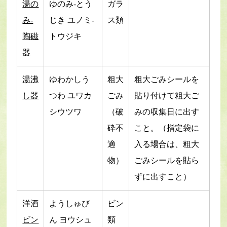
湯の
ゆのみ-とう
ガラ
み-
じき ユノミ-
ス類
陶磁
トウジキ
器
湯沸
ゆわかしう
粗大
粗大ごみシールを
し器
つわ ユワカ
ごみ
貼り付けて粗大ご
シウツワ
（破
みの収集日に出す
砕不
こと。（指定袋に
適
入る場合は、粗大
物）
ごみシールを貼ら
ずに出すこと）
洋酒
ようしゅび
ビン
ビン
ん ヨウシュ
類