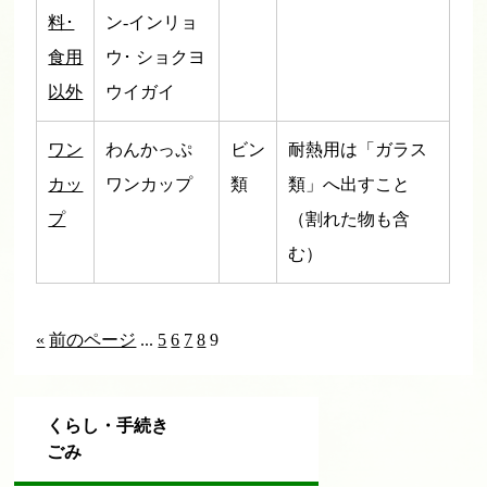
料･
ン-インリョ
食用
ウ･ ショクヨ
以外
ウイガイ
ワン
わんかっぷ
ビン
耐熱用は「ガラス
カッ
ワンカップ
類
類」へ出すこと
プ
（割れた物も含
む）
«
前のページ
...
5
6
7
8
9
くらし・手続き
ごみ