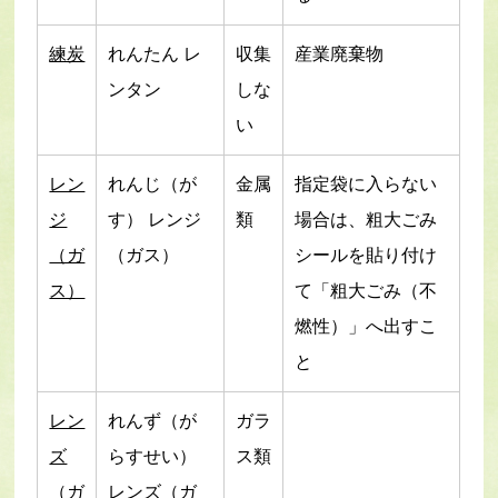
練炭
れんたん レ
収集
産業廃棄物
ンタン
しな
い
レン
れんじ（が
金属
指定袋に入らない
ジ
す） レンジ
類
場合は、粗大ごみ
（ガ
（ガス）
シールを貼り付け
ス）
て「粗大ごみ（不
燃性）」へ出すこ
と
レン
れんず（が
ガラ
ズ
らすせい）
ス類
（ガ
レンズ（ガ