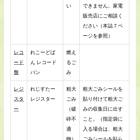
い
できません。家電
販売店にご相談く
ださい（本誌７ペ
ージを参照）
レコ
れこーどば
燃え
ード
ん レコード
るご
盤
バン
み
レジ
れじすたー
粗大
粗大ごみシールを
スタ
レジスター
ごみ
貼り付けて粗大ご
ー
（破
みの収集日に出す
砕不
こと。（指定袋に
適
入る場合は、粗大
物）
ごみシールを貼ら