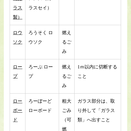
ラス
ラスセイ）
製）
ロウ
ろうそく ロ
燃え
ソク
ウソク
るご
み
ロー
ろーぷ ロー
燃え
1ｍ以内に切断する
プ
プ
るご
こと
み
ロー
ろーぼーど
粗大
ガラス部分は、取
ボー
ローボード
ごみ
り外して「ガラス
ド
（可
類」へ出すこと
燃