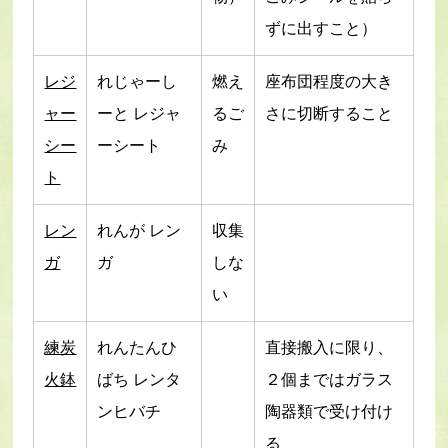
ずに出すこと）
レジ
れじゃーし
燃え
座布団程度の大き
ャー
ーと レジャ
るご
さに切断すること
シー
ーシート
み
ト
レン
れんが レン
収集
ガ
ガ
しな
い
練炭
れんたんひ
直接搬入に限り、
火鉢
ばち レンタ
２個まではガラス
ンヒバチ
陶器類で受け付け
る