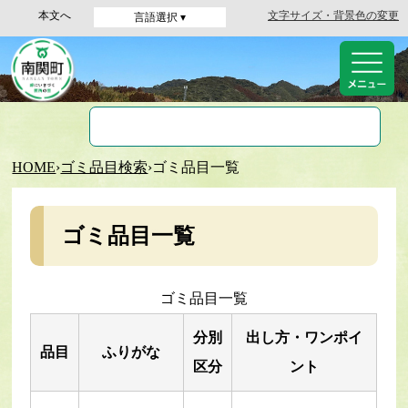
本文へ
文字サイズ・背景色の変更
言語選択 ▾
HOME
›
ゴミ品目検索
›
ゴミ品目一覧
ゴミ品目一覧
ゴミ品目一覧
分別
出し方・ワンポイ
品目
ふりがな
区分
ント