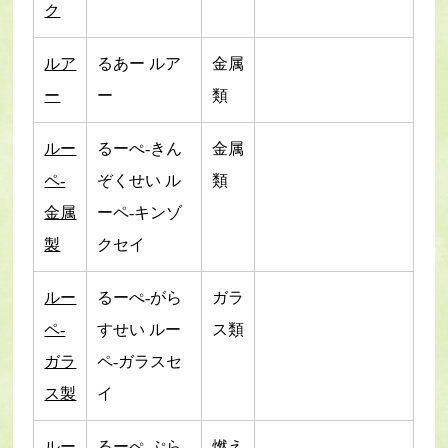
ク
ルア
るあー ルア
金属
ー
ー
類
ルー
るーぺ-きん
金属
ペ-
ぞくせい ル
類
金属
ーペ-キンゾ
製
クセイ
ルー
るーぺ-がら
ガラ
ペ-
すせい ルー
ス類
ガラ
ペ-ガラスセ
ス製
イ
ルー
るーぺ-ぷら
燃え