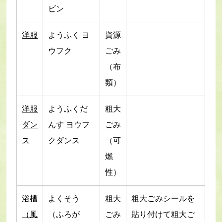
ビン
洋服
ようふく ヨ
資源
ウフク
ごみ
（布
類）
洋服
ようふくだ
粗大
ダン
んす ヨウフ
ごみ
ス
クダンス
（可
燃
性）
浴槽
よくそう
粗大
粗大ごみシールを
（風
（ふろが
ごみ
貼り付けて粗大ご