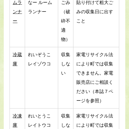
ムラ
なー ルーム
ごみ
貼り付けて粗大ご
ンナ
ランナー
（破
みの収集日に出す
ー
砕不
こと
適
物）
冷蔵
れいぞうこ
収集
家電リサイクル法
庫
レイゾウコ
しな
により町では収集
い
できません。家電
販売店にご相談く
ださい（本誌７ペ
ージを参照）
冷凍
れいとうこ
収集
家電リサイクル法
庫
レイトウコ
しな
により町では収集