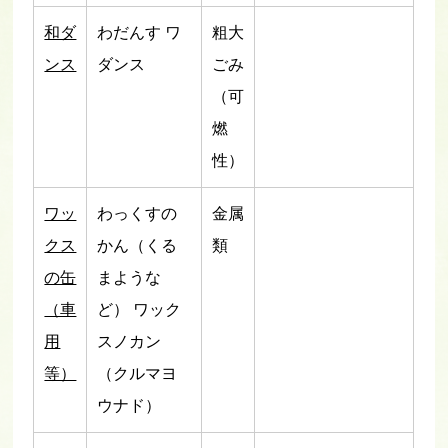
和ダ
わだんす ワ
粗大
ンス
ダンス
ごみ
（可
燃
性）
ワッ
わっくすの
金属
クス
かん（くる
類
の缶
まような
（車
ど） ワック
用
スノカン
等）
（クルマヨ
ウナド）