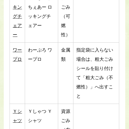
キン
ちぇあー ロ
ごみ
グチ
ッキングチ
（可
ェア
ェアー
燃
ー
性）
ワー
わーぷろ ワ
金属
指定袋に入らない
プロ
ープロ
類
場合は、粗大ごみ
シールを貼り付け
て「粗大ごみ（不
燃性）」へ出すこ
と
Ｙシ
Ｙしゃつ Ｙ
資源
ャツ
シャツ
ごみ