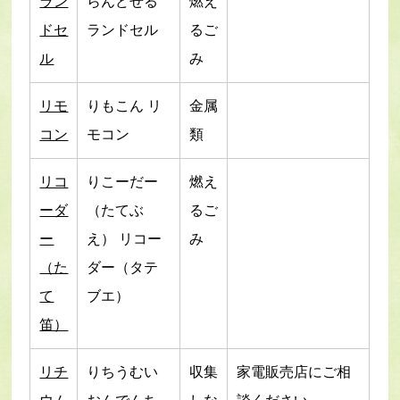
ラン
らんどせる
燃え
ドセ
ランドセル
るご
ル
み
リモ
りもこん リ
金属
コン
モコン
類
リコ
りこーだー
燃え
ーダ
（たてぶ
るご
ー
え） リコー
み
（た
ダー（タテ
て
ブエ）
笛）
リチ
りちうむい
収集
家電販売店にご相