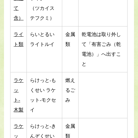
て
（ツカイス
含）
テフクミ）
ライ
らいとるい
金属
乾電池は取り外し
ト類
ライトルイ
類
て「有害ごみ（乾
電池）」へ出すこ
と
ラケ
らけっと-も
燃え
ッ
くせい ラケ
るご
ト-
ット-モクセ
み
木製
イ
ラケ
らけっと-き
金属
ッ
んぞくせい
類