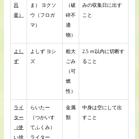
呂
ま） ヨクソ
（破
みの収集日に出す
釜）
ウ（フロガ
砕不
こと
マ）
適
物）
よし
よしず ヨシ
粗大
2.5 ｍ以内に切断す
ず
ズ
ごみ
ること
（可
燃
性）
ライ
らいたー
金属
中身は空にして出
ター
（つかいす
類
すこと
（使
てふくみ）
い捨
ライター