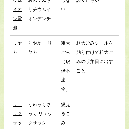
ウム
おんでんち
しな
談ください
イオ
リチウムイ
い
ン電
オンデンチ
池
リヤ
りやかー リ
粗大
粗大ごみシールを
カー
ヤカー
ごみ
貼り付けて粗大ご
（破
みの収集日に出す
砕不
こと
適
物）
リュ
りゅっくさ
燃え
ック
っく リュッ
るご
サッ
クサック
み