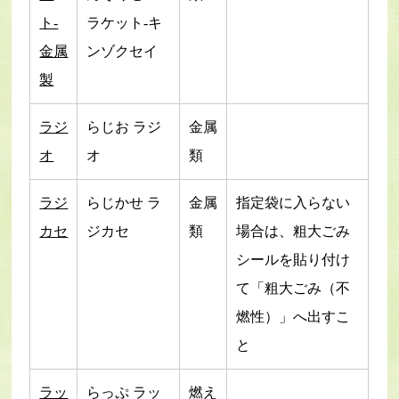
ト-
ラケット-キ
金属
ンゾクセイ
製
ラジ
らじお ラジ
金属
オ
オ
類
ラジ
らじかせ ラ
金属
指定袋に入らない
カセ
ジカセ
類
場合は、粗大ごみ
シールを貼り付け
て「粗大ごみ（不
燃性）」へ出すこ
と
ラッ
らっぷ ラッ
燃え