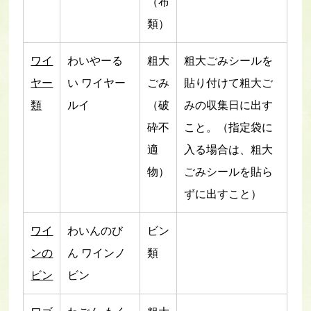
（布
類）
ワイ
わいやーる
粗大
粗大ごみシールを
ヤー
い ワイヤー
ごみ
貼り付けて粗大ご
類
ルイ
（破
みの収集日に出す
砕不
こと。（指定袋に
適
入る場合は、粗大
物）
ごみシールを貼ら
ずに出すこと）
ワイ
わいんのび
ビン
ンの
ん ワインノ
類
ビン
ビン