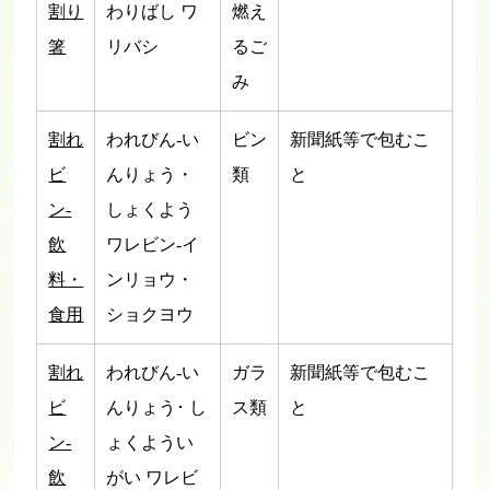
割り
わりばし ワ
燃え
箸
リバシ
るご
み
割れ
われびん-い
ビン
新聞紙等で包むこ
ビ
んりょう・
類
と
ン-
しょくよう
飲
ワレビン-イ
料・
ンリョウ・
食用
ショクヨウ
割れ
われびん-い
ガラ
新聞紙等で包むこ
ビ
んりょう･ し
ス類
と
ン-
ょくようい
飲
がい ワレビ