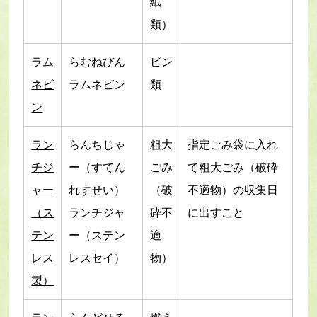
紙
類）
ラム
らむねびん
ビン
ネビ
ラムネビン
類
ン
ラン
らんちじゃ
粗大
指定ごみ袋に入れ
チジ
ー（すてん
ごみ
て粗大ごみ（破砕
ャー
れすせい）
（破
不適物）の収集日
（ス
ランチジャ
砕不
に出すこと
テン
ー（ステン
適
レス
レスセイ）
物）
製）