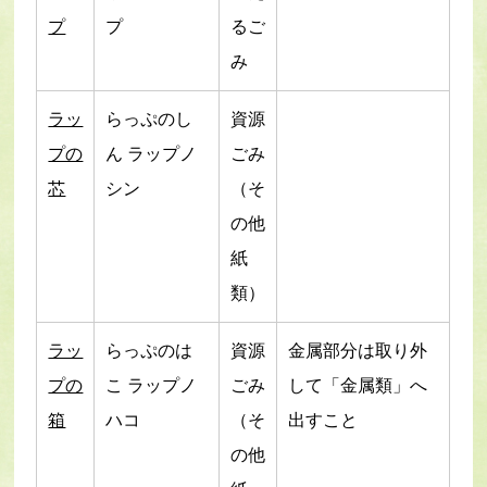
プ
プ
るご
み
ラッ
らっぷのし
資源
プの
ん ラップノ
ごみ
芯
シン
（そ
の他
紙
類）
ラッ
らっぷのは
資源
金属部分は取り外
プの
こ ラップノ
ごみ
して「金属類」へ
箱
ハコ
（そ
出すこと
の他